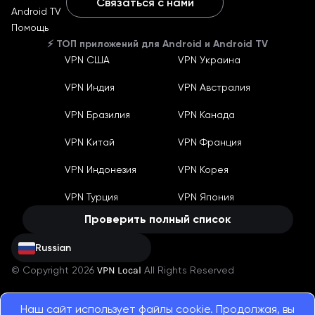
Связаться с нами
Android TV
English
Помощь
Ukraine
⚡️ ТОП приложений для Android и Android TV
Russian
VPN США
VPN Украина
German
Machine translate
VPN Индия
VPN Австралия
Español
Machine translate
Bahasa Indonesia
VPN Бразилия
VPN Канада
Machine translate
Français
VPN Китай
VPN Франция
Machine translate
Português
VPN Индонезия
VPN Корея
Machine translate
Türkçe
Machine translate
VPN Турция
VPN Япония
China
Machine translate
Проверить полный список
Russian
© Copyright 2026
VPN Local
All Rights Reserved
Наш сайт использует файлы cookie. Продолжая, вы