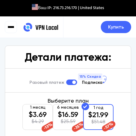
Ваш IP:
216.73.216.170
| United States
Купить
Детали платежа:
15% Скидка
Разовый платеж
Подписка
Выберите план
1 месяц
6 месяцев
1 год
$
3.69
$
16.59
$
21.99
$
4.29
$
25.59
$
51.48
%
%
%
57
35
13
-
-
-