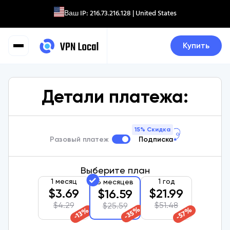
Ваш IP:
216.73.216.128
| United States
Купить
Детали платежа:
15% Скидка
Разовый платеж
Подписка
Выберите план
1 месяц
1 год
6 месяцев
$
3.69
$
21.99
$
16.59
$
4.29
$
51.48
$
25.59
%
%
%
35
57
13
-
-
-