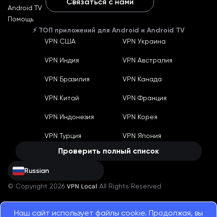
Связаться с нами
Android TV
English
Помощь
Ukraine
⚡️ ТОП приложений для Android и Android TV
Russian
VPN США
VPN Украина
German
Machine translate
VPN Индия
VPN Австралия
Español
Machine translate
Bahasa Indonesia
VPN Бразилия
VPN Канада
Machine translate
Français
VPN Китай
VPN Франция
Machine translate
Português
VPN Индонезия
VPN Корея
Machine translate
Türkçe
Machine translate
VPN Турция
VPN Япония
China
Machine translate
Проверить полный список
Russian
© Copyright 2026
VPN Local
All Rights Reserved
Наш сайт использует файлы cookie. Продолжая, вы