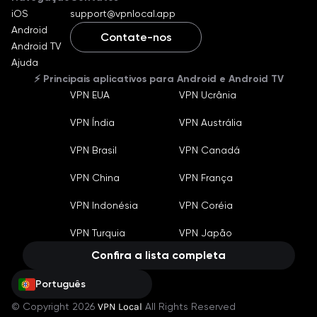
iOS
support@vpnlocal.app
Android
Contate-nos
Android TV
English
Ajuda
Ukraine
⚡️ Principais aplicativos para Android e Android TV
Russian
VPN EUA
VPN Ucrânia
German
Machine translate
VPN Índia
VPN Austrália
Español
Machine translate
Bahasa Indonesia
VPN Brasil
VPN Canadá
Machine translate
Français
VPN China
VPN França
Machine translate
Português
VPN Indonésia
VPN Coréia
Machine translate
Türkçe
Machine translate
VPN Turquia
VPN Japão
China
Machine translate
Confira a lista completa
Português
© Copyright 2026
VPN Local
All Rights Reserved