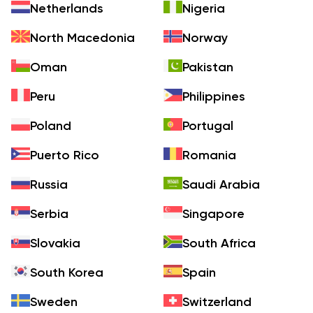
Netherlands
Nigeria
North Macedonia
Norway
Oman
Pakistan
Peru
Philippines
Poland
Portugal
Puerto Rico
Romania
Russia
Saudi Arabia
Serbia
Singapore
Slovakia
South Africa
South Korea
Spain
Sweden
Switzerland