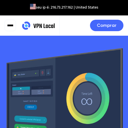
seu ip é:
216.73.217.162
| United States
Comprar