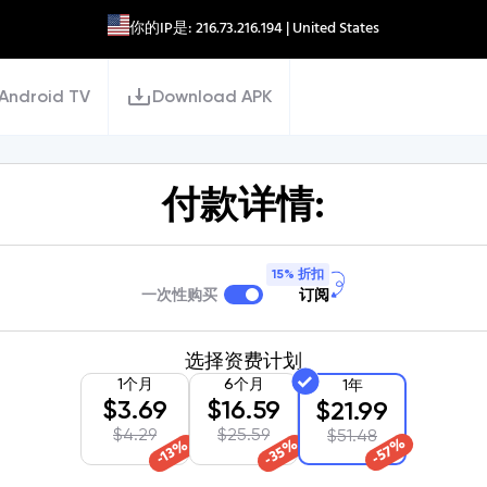
你的IP是:
216.73.216.194
| United States
Android TV
Download APK
付款详情:
15% 折扣
一次性购买
订阅
选择资费计划
1个月
6个月
1年
$
3.69
$
16.59
$
21.99
$
4.29
$
25.59
$
51.48
%
%
%
57
35
13
-
-
-