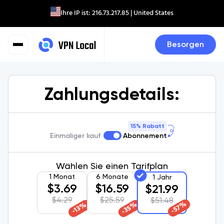
Ihre IP ist:
216.73.217.85
| United States
Besorgen
Zahlungsdetails:
15% Rabatt
Einmaliger kauf
Abonnement
Wählen Sie einen Tarifplan
1 Monat
6 Monate
1 Jahr
$
3.69
$
16.59
$
21.99
$
4.29
$
25.59
$
51.48
%
%
%
57
35
13
-
-
-