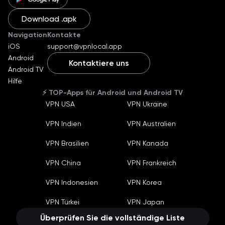
Download .apk
Navigation
Kontakte
iOS
support@vpnlocal.app
Android
Kontaktiere uns
Android TV
English
Hilfe
Ukraine
⚡️ TOP-Apps für Android und Android TV
Russian
VPN USA
VPN Ukraine
German
Machine translate
VPN Indien
VPN Australien
Español
Machine translate
Bahasa Indonesia
VPN Brasilien
VPN Kanada
Machine translate
Français
VPN China
VPN Frankreich
Machine translate
Português
VPN Indonesien
VPN Korea
Machine translate
Türkçe
Machine translate
VPN Türkei
VPN Japan
China
Machine translate
Überprüfen Sie die vollständige Liste